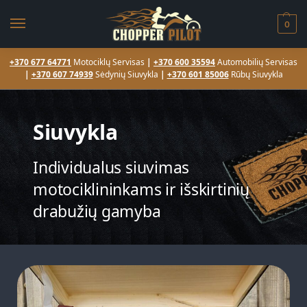
0
+370 677 64771
Motociklų Servisas
|
+370 600 35594
Automobilių Servisas
|
+370 607 74939
Sėdynių Siuvykla
|
+370 601 85006
Rūbų Siuvykla
Siuvykla
Individualus siuvimas
motociklininkams ir išskirtinių
drabužių gamyba