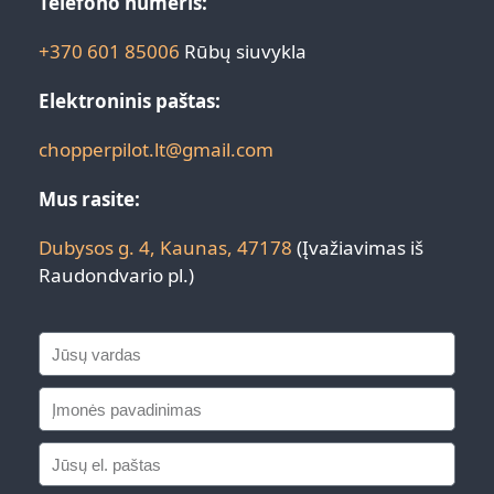
Telefono numeris:
+370 601 85006
Rūbų siuvykla
Elektroninis paštas:
chopperpilot.lt@gmail.com
Mus rasite:
Dubysos g. 4, Kaunas, 47178
(Įvažiavimas iš
Raudondvario pl.)