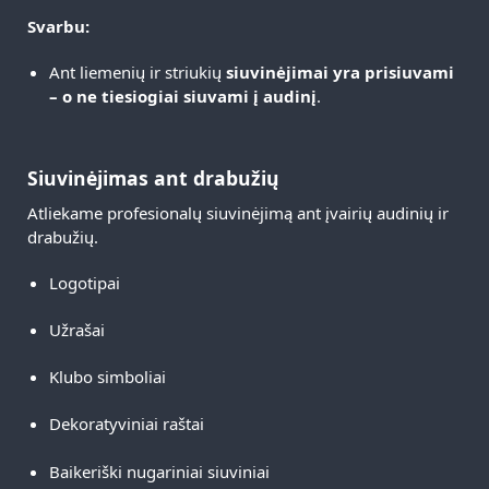
Svarbu:
Ant liemenių ir striukių
siuvinėjimai yra prisiuvami
– o ne tiesiogiai siuvami į audinį
.
Siuvinėjimas ant drabužių
Atliekame profesionalų siuvinėjimą ant įvairių audinių ir
drabužių.
Logotipai
Užrašai
Klubo simboliai
Dekoratyviniai raštai
Baikeriški nugariniai siuviniai