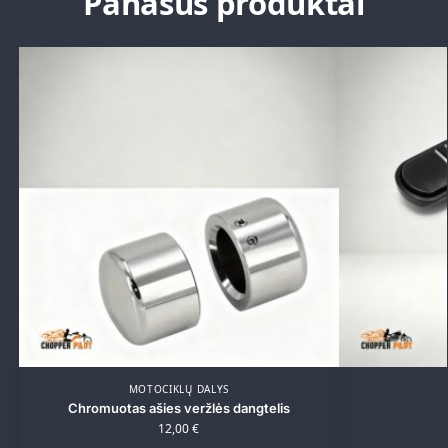
Panašūs produktai
MOTOCIKLŲ DALYS
Chromuotas ašies veržlės dangtelis
12,00
€