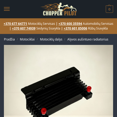
0
+370 677 64771
Motociklų Servisas
|
+370 600 35594
Automobilių Servisas
|
+370 607 74939
Sėdynių Siuvykla
|
+370 601 85006
Rūbų Siuvykla
Pradžia
Motociklai
Motociklų dalys
Alyvos aušintuvo radiatorius
/
/
/