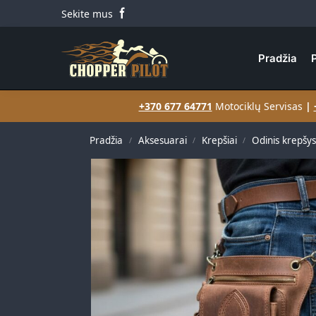
Sekite mus
Search
Pradžia
+370 677 64771
Motociklų Servisas
|
Pradžia
Aksesuarai
Krepšiai
Odinis krepšys
/
/
/