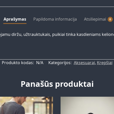
Aprašymas
Papildoma informacija
Atsiliepimai
0
jamu diržu, užtrauktukais, puikiai tinka kasdieniams kelionė
Produkto kodas:
N/A
Kategorijos:
Aksesuarai
,
Krepšiai
Panašūs produktai