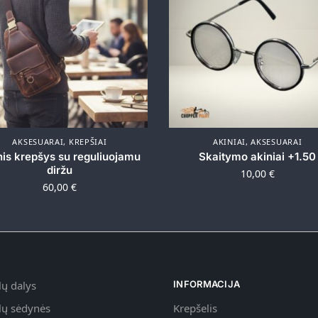
AKSESUARAI
,
KREPŠIAI
AKINIAI
,
AKSESUARAI
nis krepšys su reguliuojamu
Skaitymo akiniai +1.50
diržu
10,00
€
60,00
€
ų dalys
INFORMACIJA
Krepšelis
lų sėdynės