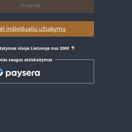
Į krepšelį
dėl individualių užsakymų
atymas visoje Lietuvoje nuo 200€
tas saugus atsiskaitymas