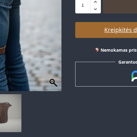
Kreipkitės 
Nemokamas prist
Garantuo