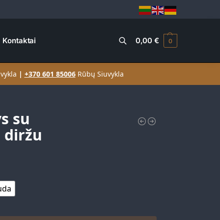
Kontaktai
0,00
€
0
Ieškoti
vykla
|
+370 601 85006
Rūbų Siuvykla
s su
 diržu
uda