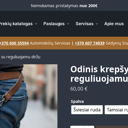
Nemokamas pristatymas
nuo 200€
Prekių katalogas
Paslaugos
Servisas
Apie mus
+370 600 35594
Automobilių Servisas
|
+370 607 74939
Sėdynių Siu
 su reguliuojamu diržu
Odinis krepšy
reguliuojamu
60,00
€
Spalva
Šviesiai ruda
Tamsiai r